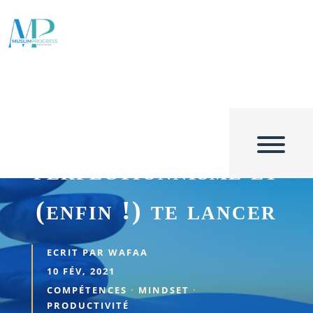
5 astuces
concrètes pour
lutter contre le
perfectionnisme et
(enfin !) te lancer
ECRIT PAR
WAFAA
10 FÉV, 2021
COMPÉTENCES
·
MINDSET
·
PRODUCTIVITÉ