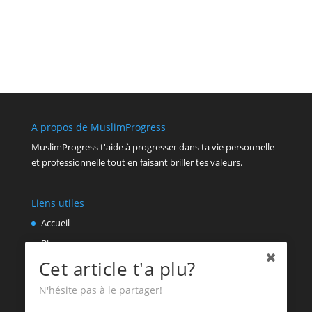
A propos de MuslimProgress
MuslimProgress t'aide à progresser dans ta vie personnelle
et professionnelle tout en faisant briller tes valeurs.
Liens utiles
Accueil
Blog
Cet article t'a plu?
A propos
Contact
N'hésite pas à le partager!